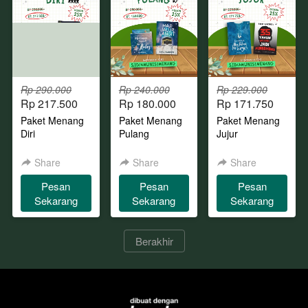
Rp 290.000
Rp 240.000
Rp 229.000
Rp 217.500
Rp 180.000
Rp 171.750
Paket Menang
Paket Menang
Paket Menang
Diri
Pulang
Jujur
Share
Share
Share
Pesan
Pesan
Pesan
`
`
`
Sekarang
Sekarang
Sekarang
`
Berakhir