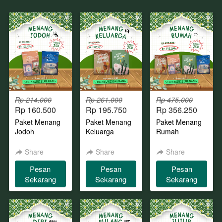
Rp 214.000
Rp 261.000
Rp 475.000
Rp 160.500
Rp 195.750
Rp 356.250
Paket Menang
Paket Menang
Paket Menang
Jodoh
Keluarga
Rumah
Share
Share
Share
Pesan
Pesan
Pesan
`
`
`
Sekarang
Sekarang
Sekarang