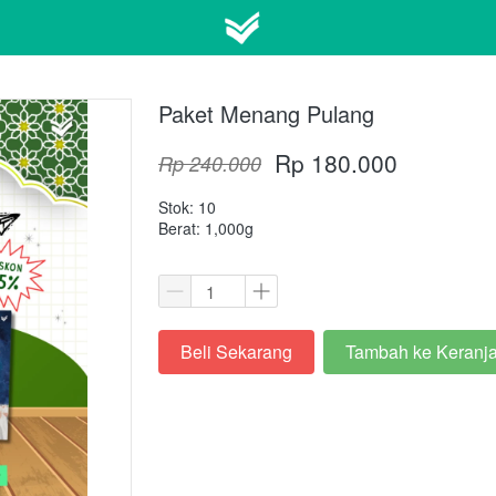
Paket Menang Pulang
Rp 180.000
Rp 240.000
Stok: 10
Berat: 1,000g
Beli Sekarang
Tambah ke Keranj
`
`