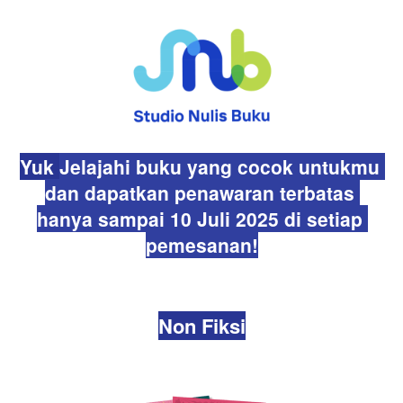
Yuk 
Jelajahi buku yang cocok untukmu 
dan dapatkan penawaran terbatas 
hanya sampai 10 Juli 2025 di setiap 
pemesanan!
Non Fiksi