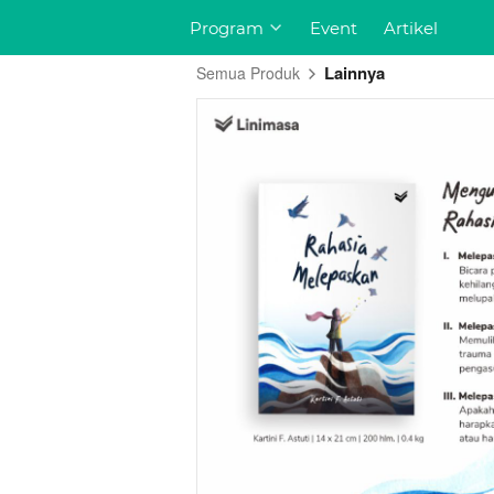
Program
Program
Event
Event
Artikel
Artikel
Lainnya
Semua Produk