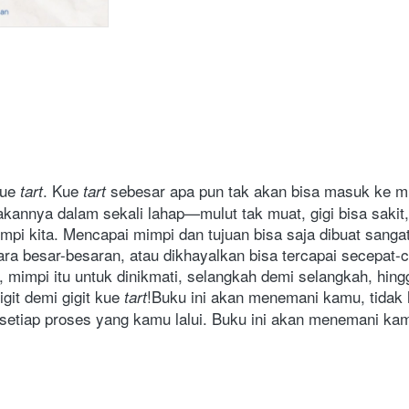
ue 
. Kue 
 sebesar apa pun tak akan bisa masuk ke mul
tart
tart
annya dalam sekali lahap—mulut tak muat, gigi bisa sakit
impi kita. Mencapai mimpi dan tujuan bisa saja dibuat sanga
cara besar-besaran, atau dikhayalkan bisa tercapai secepat-c
mimpi itu untuk dinikmati, selangkah demi selangkah, hingg
git demi gigit kue 
!
Buku ini akan menemani kamu, tidak 
tart
 setiap proses yang kamu lalui. Buku ini akan menemani k