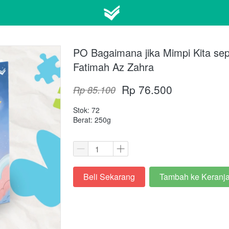
PO Bagaimana jika Mimpi Kita sep
Fatimah Az Zahra
Rp 76.500
Rp 85.100
Stok: 72
Berat: 250g
Beli Sekarang
Tambah ke Keranj
`
`