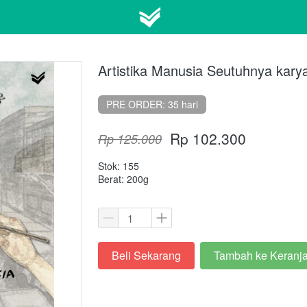
Artistika Manusia Seutuhnya kar
PRE ORDER: 35 hari
Rp 102.300
Rp 125.000
Stok: 155
Berat: 200g
Beli Sekarang
Tambah ke Keranj
`
`