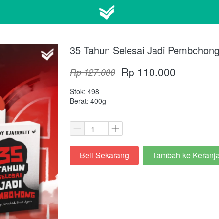
35 Tahun Selesai Jadi Pembohong
Rp 110.000
Rp 127.000
Stok: 498
Berat: 400g
Beli Sekarang
Tambah ke Keranj
`
`