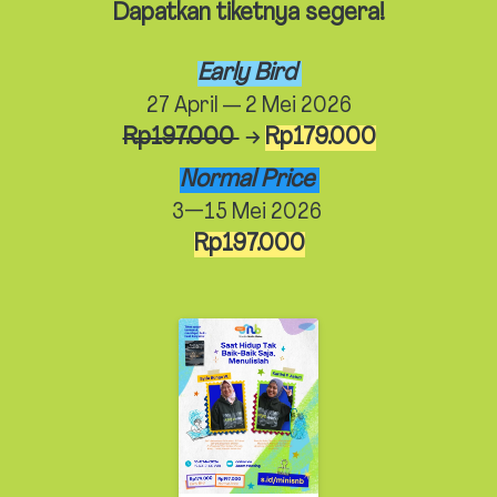
Dapatkan tiketnya segera!
Early Bird 
27 April — 2 Mei 2026
Rp197.000 
 → 
Rp179.000
Normal Price 
3—15 Mei 2026 
Rp197.000