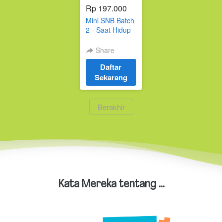
Rp 197.000
Mini SNB Batch
2 - Saat Hidup
Tak Baik-Baik
Saja,
Share
Menulislah ...
Daftar
`
Sekarang
`
Berakhir
Kata Mereka tentang ...