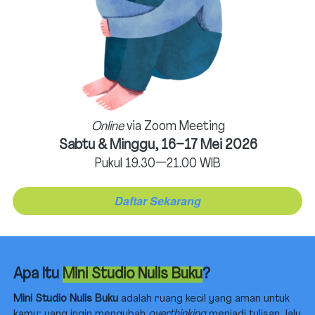
Online
 via Zoom Meeting
Sabtu & Minggu, 16–17 Mei 2026
Pukul 19.30—21.00 WIB
Daftar Sekarang
`
Apa Itu 
Mini Studio Nulis Buku
?
Mini Studio Nulis Buku
 adalah ruang kecil yang aman untuk 
kamu; yang ingin mengubah 
overthinking 
menjadi tulisan, lalu 