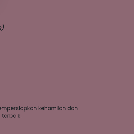
h)
empersiapkan kehamilan dan 
terbaik.