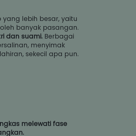
Pernikahan menjadi gerbang memasuki sebuah tanggung jawab yang lebih besar, yaitu 
 oleh banyak pasangan. 
stri dan suami. 
Berbagai 
rsalinan, menyimak 
ahiran, sekecil apa pun. 
gkas melewati fase 
ngkan.