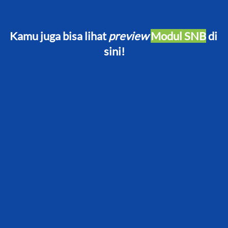
Kamu juga bisa lihat 
preview
Modul SNB
 di 
sini!