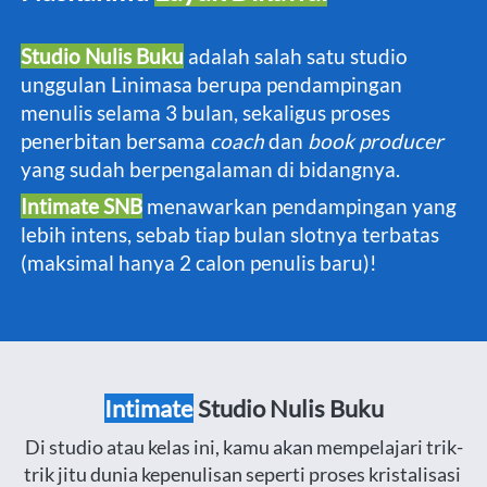
Studio Nulis Buku
 adalah salah satu studio 
unggulan Linimasa berupa pendampingan 
menulis selama 3 bulan, sekaligus proses 
penerbitan bersama 
coach
 dan 
book producer 
yang sudah berpengalaman di bidangnya.
Intimate SNB
menawarkan pendampingan yang 
lebih intens, sebab tiap bulan slotnya terbatas 
(maksimal hanya 2 calon penulis baru)!
Intimate
Studio Nulis Buku
Di studio atau kelas ini, kamu akan mempelajari trik-
trik jitu dunia kepenulisan seperti proses kristalisasi 