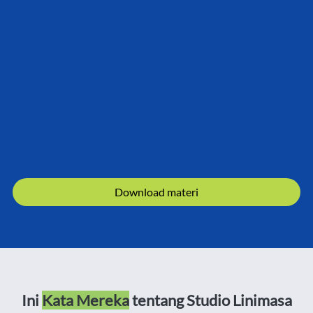
`
Download materi
Ini 
Kata Mereka
 tentang Studio Linimasa