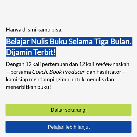
Hanya di sini kamu bisa:
Belajar Nulis Buku Selama Tiga Bulan. 
Dijamin Terbit!
Dengan 12 kali pertemuan dan 12 kali 
review
 naskah
—b
ersama 
Coach
, 
Book Producer
, dan Fasilitator—
kami 
siap mendampingimu untuk menulis dan 
menerbitkan buku!
Daftar sekarang!
`
Pelajari lebih lanjut
`