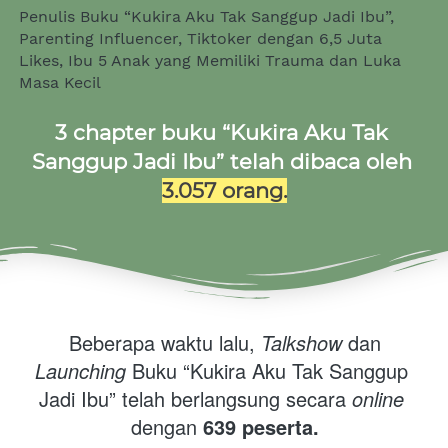
Penulis Buku “Kukira Aku Tak Sanggup Jadi Ibu”, 
Parenting Influencer, Tiktoker dengan 6,5 Juta 
Likes, Ibu 5 Anak yang Memiliki Trauma dan Luka 
Masa Kecil 
3 chapter buku “Kukira Aku Tak 
Sanggup Jadi Ibu” telah dibaca oleh 
3.057 orang.
Beberapa waktu lalu, 
Talkshow 
dan 
Launching
 Buku “Kukira Aku Tak Sanggup 
Jadi Ibu” telah berlangsung secara 
online
dengan 
639 peserta.