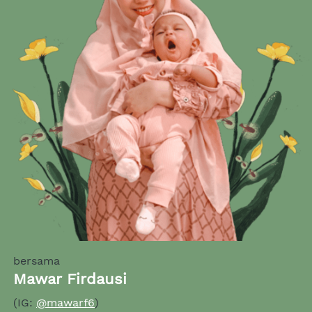
bersama
Mawar Firdausi
(IG:
@mawarf6
)